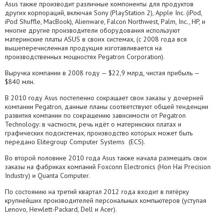
Asus также производит различные компоненты для продуктов
других корпораций, включая Sony (PlayStation 2),
Apple Inc.
(iPod,
iPod Shuffle, MacBook), Alienware,
Falcon Northwest
,
Palm, Inc.
, HP, и
многие другие производители оборудования используют
материнские платы ASUS в своих системах, (c 2008 года вся
вышеперечисленная продукция изготавливается на
производственных мощностях Pegatron Corporation).
Выручка компании в 2008 году — $22,9 млрд, чистая прибыль —
$840 млн.
В 2010 году Asus постепенно сокращает свои заказы у дочерней
компании Pegatron, данные планы соответствуют общей тенденции
развития компании по сокращению зависимости от Pegatron
Technology: в частности, речь идёт о материнских платах и
графических подсистемах, производство которых может быть
передано
Elitegroup Computer Systems
(ECS).
Во второй половине 2010 года Asus также начала размещать свои
заказы на фабриках компаний Foxconn Electronics (Hon Hai Precision
Industry) и Quanta Computer.
По состоянию на третий квартал 2012 года входит в пятёрку
крупнейших производителей персональных компьютеров (уступая
Lenovo, Hewlett-Packard, Dell и Acer).