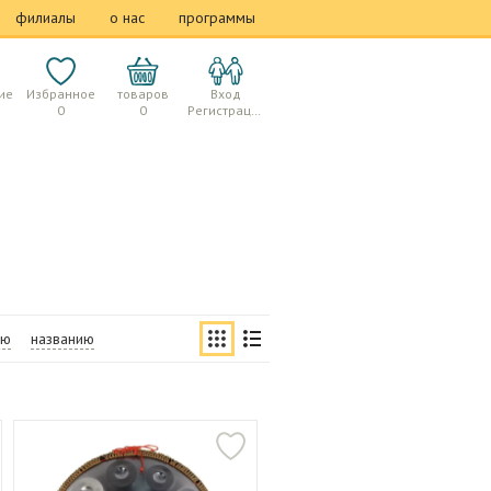
филиалы
о нас
программы
ие
Избранное
товаров
Вход
0
0
Регистрация
ию
названию