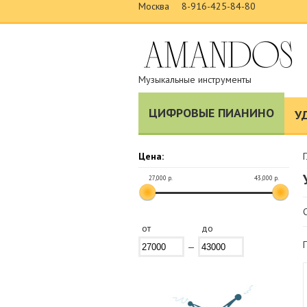
Москва
8-916-425-84-80
Музыкальные инструменты
ЦИФРОВЫЕ ПИАНИНО
У
Цена:
27,000
р.
43,000
р.
от
до
—