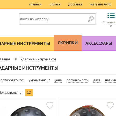
главная
оплата
доставка
магазин Avito
Сравнен
0
СКРИПКИ
АКСЕССУАРЫ
ДАРНЫЕ ИНСТРУМЕНТЫ
Главная
Ударные инструменты
УДАРНЫЕ ИНСТРУМЕНТЫ
Сортировать по:
умолчанию
цене
популярности
дате
налич
Показывать по:
12